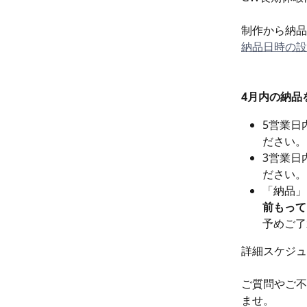
制作から納品
納品日時の設
4月内の納品
5営業日
ださい。
3営業日
ださい。
「納品」
前もって
予めご了
詳細スケジュ
ご質問やご不
ませ。