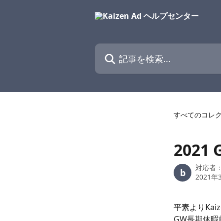
メインコンテンツにスキップ
記事を検索...
すべてのコレ
202
対応者
b
2021年
平素よりKa
GW長期休暇