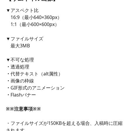
▼アスペクト比
　16:9（最小640×360px）
　1:1（最小600×600px）
▼ファイルサイズ
　最大3MB
▼不可な処理
・
透過処理
・
代替テキスト（alt属性）
・
画像の枠線
・
GIF形式のアニメーション
・
Flashバナー
※※注意事項※※
・ファイルサイズが150KBを超える場合、入稿時に圧縮
されます。