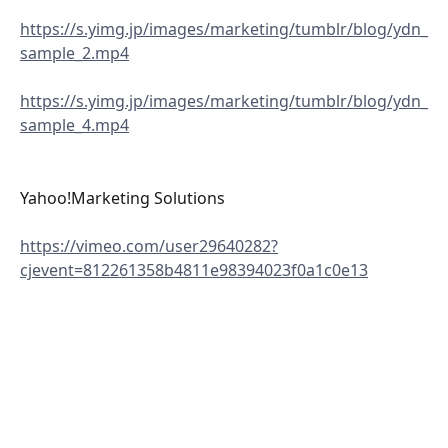
https://s.yimg.jp/images/marketing/tumblr/blog/ydn_
sample_2.mp4
https://s.yimg.jp/images/marketing/tumblr/blog/ydn_
sample_4.mp4
Yahoo!Marketing Solutions
https://vimeo.com/user29640282?
cjevent=812261358b4811e98394023f0a1c0e13